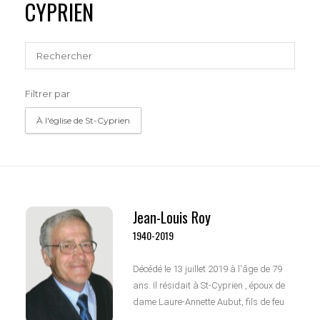
CYPRIEN
Filtrer par
À l'église de St-Cyprien
Jean-Louis Roy
1940-2019
Décédé le 13 juillet 2019 à l'âge de 79
ans. Il résidait à St-Cyprien , époux de
dame Laure-Annette Aubut, fils de feu
Monsieur Charles Roy et de feu dame