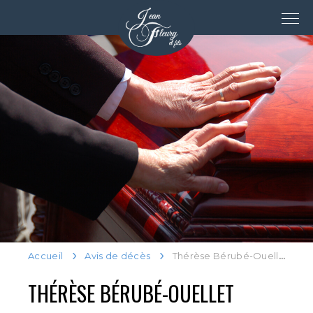
Accueil
Avis de décès
Thérèse Bérubé-Ouellet
THÉRÈSE BÉRUBÉ-OUELLET