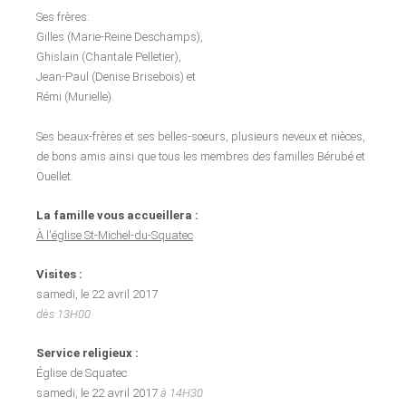
Ses frères:
Gilles (Marie-Reine Deschamps),
Ghislain (Chantale Pelletier),
Jean-Paul (Denise Brisebois) et
Rémi (Murielle).
Ses beaux-frères et ses belles-soeurs, plusieurs neveux et nièces,
de bons amis ainsi que tous les membres des familles Bérubé et
Ouellet.
La famille vous accueillera :
À l'église St-Michel-du-Squatec
Visites :
samedi, le 22 avril 2017
dès 13H00
Service religieux :
Église de Squatec
samedi, le 22 avril 2017
à 14H30