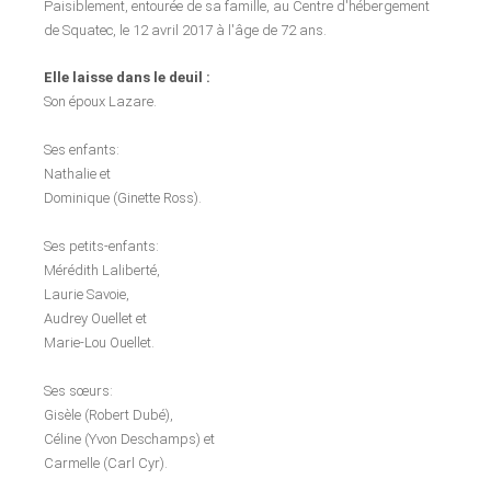
Paisiblement, entourée de sa famille, au Centre d'hébergement
de Squatec, le 12 avril 2017 à l'âge de 72 ans.
Elle laisse dans le deuil :
Son époux Lazare.
Ses enfants:
Nathalie et
Dominique (Ginette Ross).
Ses petits-enfants:
Mérédith Laliberté,
Laurie Savoie,
Audrey Ouellet et
Marie-Lou Ouellet.
Ses sœurs:
Gisèle (Robert Dubé),
Céline (Yvon Deschamps) et
Carmelle (Carl Cyr).