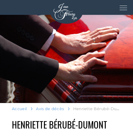
Accueil
Avis de décès
Henriette Bérubé-Dumont
HENRIETTE BÉRUBÉ-DUMONT