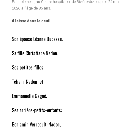
Paisiblement, au Centre hospitalier de Rivière-du-Loup, le 24 mai
2026 à l'âge de 86 ans.
Il laisse dans le deuil :
Son épouse Léanne Ducasse.
Sa fille Christiane Nadon.
Ses petites-filles:
Tchann Nadon et
Emmanuelle Gagné.
Ses arrière-petits-enfants:
Benjamin Verreault-Nadon,