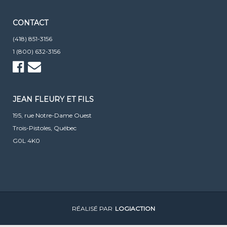
CONTACT
(418) 851-3156
1 (800) 632-3156
JEAN FLEURY ET FILS
195, rue Notre-Dame Ouest
Trois-Pistoles, Québec
G0L 4K0
RÉALISÉ PAR
LOGIACTION