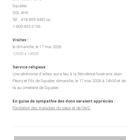
Squatec
G0L 4H0
Tél. : 418-855-5482 ou
1-800-632-3156
Visites :
le dimanche, le 17 mai 2026
12h00 à 14h00
Service religieux :
Une cérémonie d'adieu aura lieu à la Résidence funéraire Jean
Fleury et Fils de Squatec dimanche, le 17 mai 2026 à 14h00 et de
là au cimetière de Squatec.
En guise de sympathie des dons seraient appréciés :
Fondation des maladies du coeur et de l'AVC