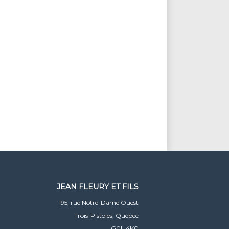
JEAN FLEURY ET FILS
195, rue Notre-Dame Ouest
Trois-Pistoles, Québec
G0L 4K0