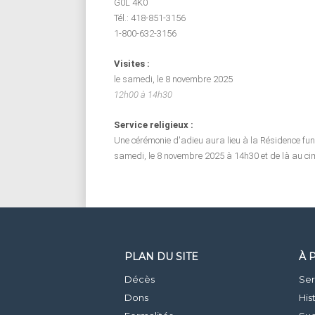
G0L 4K0
Tél.: 418-851-3156
1-800-632-3156
Visites :
le samedi, le 8 novembre 2025
12h00 à 14h30
Service religieux :
Une cérémonie d'adieu aura lieu à la Résidence funé
samedi, le 8 novembre 2025 à 14h30 et de là au cime
PLAN DU SITE
À 
Décès
Ser
Dons
His