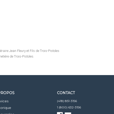
raire Jean Fleury et Fils de Trois-Pistoles
tière de Trois-Pistoles.
PROPOS
CONTACT
vices
(418) 851-3156
1 (800) 632-3156
torique