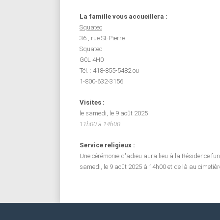
La famille vous accueillera :
Squatec
36 , rue St-Pierre
Squatec
G0L 4H0
Tél. : 418-855-5482 ou
1-800-632-3156
Visites :
le samedi, le 9 août 2025
11h00 à 14h00
Service religieux :
Une cérémonie d'adieu aura lieu à la Résidence fun
samedi, le 9 août 2025 à 14h00 et de là au cimetièr