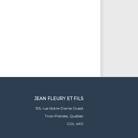
JEAN FLEURY ET FILS
195, rue Notre-Dame Ouest
Trois-Pistoles, Québec
G0L 4K0