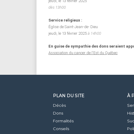
jeudi, le 13 février 2025
dès 13h00
Service religieux :
Église de Saint-Jean-de- Dieu
jeudi, le 13 février 2025
à 14h00
En guise de sympathie des dons seraient appr
Association du cancer de l'Est du Québec
PLAN DU SITE
À 
Décès
Ser
Dons
His
Formalités
Suc
Conseils
Pol