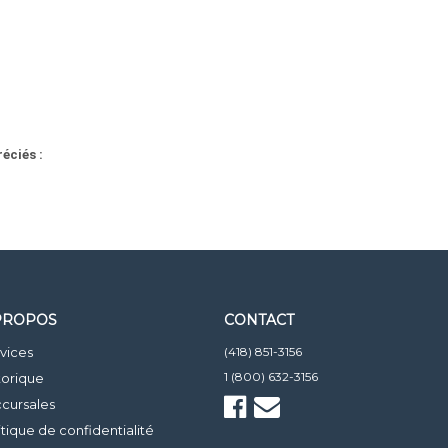
éciés :
PROPOS
CONTACT
vices
(418) 851-3156
1 (800) 632-3156
torique
cursales
itique de confidentialité