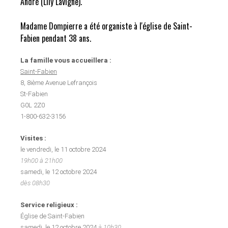
André (Lily Lavigne).
Madame Dompierre a été organiste à l'église de Saint-
Fabien pendant 38 ans.
La famille vous accueillera :
Saint-Fabien
8, 8ième Avenue Lefrançois
St-Fabien
G0L 2Z0
1-800-632-3156
Visites :
le vendredi, le 11 octobre 2024
19h00 à 21h00
samedi, le 12 octobre 2024
dès 08h30
Service religieux :
Église de Saint-Fabien
samedi, le 12 octobre 2024
à 10h30