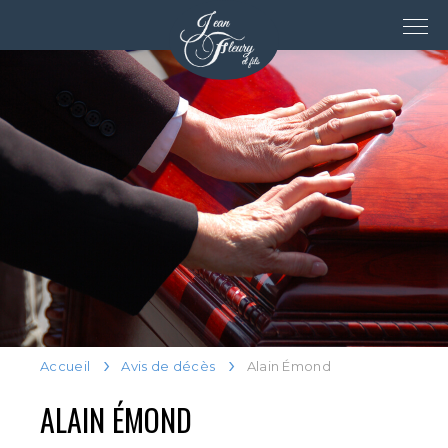
Accueil
Avis de décès
Alain Émond
ALAIN ÉMOND