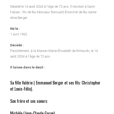
Décédé le 14 août 2024 à l'âge de 72 ans. Il résidait à Saint-
Fabien , fils de feu Monsieur Romuald Émond et de feu dame
Aline Berger.
Né le :
1 avril 1952
Décédé :
Paisiblement, à la Maison Marie-Élisabeth de Rimouski, le 14
août 2024 à l'âge de 72 ans.
Il laisse dans le deuil :
Sa fille Valérie ( Emmanuel Berger et ses fils: Christopher
et Louis-Félix).
Son frère et ses soeurs:
Michèle (Jean-Claude Garon),