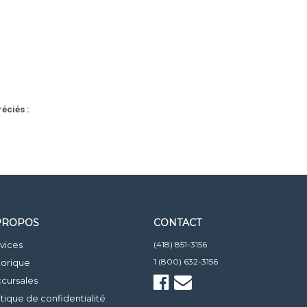
éciés :
PROPOS
CONTACT
vices
(418) 851-3156
1 (800) 632-3156
torique
cursales
itique de confidentialité