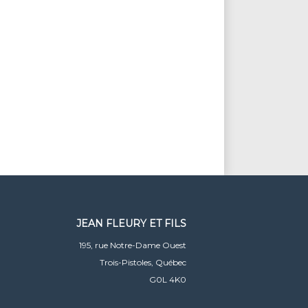
JEAN FLEURY ET FILS
195, rue Notre-Dame Ouest
Trois-Pistoles, Québec
G0L 4K0