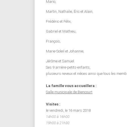
Mario,
Martin, Nathalie, Éric et Alain,
Frédéric et Félix,
Gabriel et Mathieu,
François,
Marie-Soleil et Johannie,
Jérôme et Samuel.
Ses 9 arrière-petits-enfants,
plusieurs neveux et nièces ainsi que tous les mem
La famille vous accueillera :
Salle municipale de Biencourt
Visites :
le vendredi, le 16 mars 2018
14h00 à 16h00
19h00 à 21h30