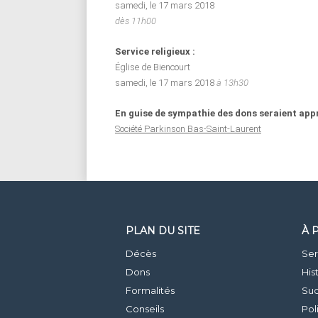
samedi, le 17 mars 2018
dès 11h00
Service religieux :
Église de Biencourt
samedi, le 17 mars 2018
à 13h30
En guise de sympathie des dons seraient appr
Société Parkinson Bas-Saint-Laurent
PLAN DU SITE
À 
Décès
Ser
Dons
His
Formalités
Suc
Conseils
Pol