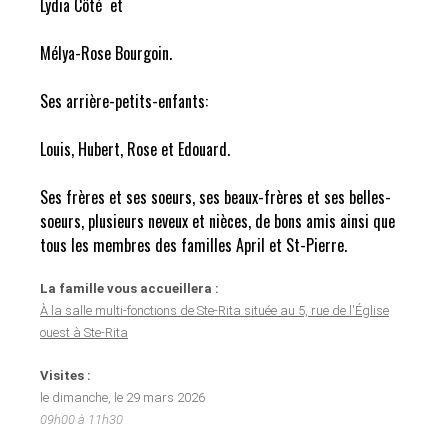
Lydia Côté et
Mélya-Rose Bourgoin.
Ses arrière-petits-enfants:
Louis, Hubert, Rose et Edouard.
Ses frères et ses soeurs, ses beaux-frères et ses belles-
soeurs, plusieurs neveux et nièces, de bons amis ainsi que
tous les membres des familles April et St-Pierre.
La famille vous accueillera :
À la salle multi-fonctions de Ste-Rita située au 5, rue de l'Église
ouest à Ste-Rita
Visites :
le dimanche, le 29 mars 2026
09h00 à 11h30