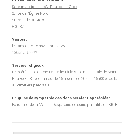
La famille vous accueillera :
Salle municipale de St-Paul-de-la-Croix
2, rue de l'Église Nord
St-Paul-de-la-Croix
G0L 3Z0
Visites :
le samedi, le 15 novembre 2025
13h00 à 15h00
Service religieux :
Une cérémonie d'adieu aura lieu à la salle municipale de Saint-
Paul-de-la-Croix samedi, le 15 novembre 2025 à 15h00 et de là
au cimetière paroissial.
En guise de sympathie des dons seraient appréciés :
Fondation de la Maison Desjardins de soins palliatifs du KRTB