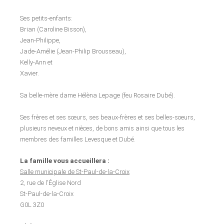
Ses petits-enfants:
Brian (Caroline Bisson),
Jean-Philippe,
Jade-Amélie (Jean-Philip Brousseau),
Kelly-Ann et
Xavier.
Sa belle-mère dame Hélèna Lepage (feu Rosaire Dubé).
Ses frères et ses sœurs, ses beaux-frères et ses belles-soeurs,
plusieurs neveux et nièces, de bons amis ainsi que tous les
membres des familles Levesque et Dubé.
La famille vous accueillera :
Salle municipale de St-Paul-de-la-Croix
2, rue de l'Église Nord
St-Paul-de-la-Croix
G0L 3Z0