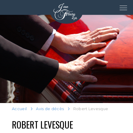
Accueil
Avis de décès
Robert Levesque
ROBERT LEVESQUE